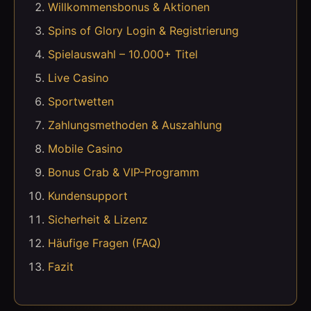
Willkommensbonus & Aktionen
Spins of Glory Login & Registrierung
Spielauswahl – 10.000+ Titel
Live Casino
Sportwetten
Zahlungsmethoden & Auszahlung
Mobile Casino
Bonus Crab & VIP-Programm
Kundensupport
Sicherheit & Lizenz
Häufige Fragen (FAQ)
Fazit