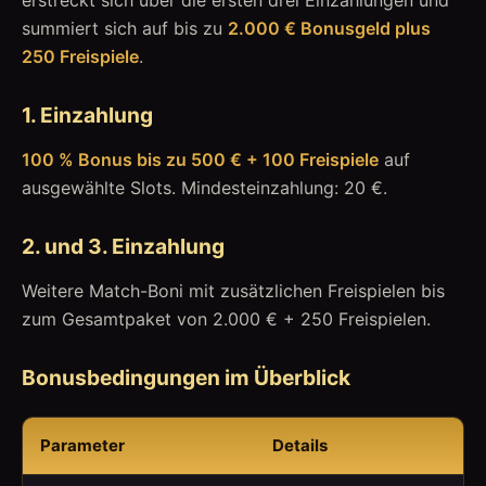
summiert sich auf bis zu
2.000 € Bonusgeld plus
250 Freispiele
.
1. Einzahlung
100 % Bonus bis zu 500 € + 100 Freispiele
auf
ausgewählte Slots. Mindesteinzahlung: 20 €.
2. und 3. Einzahlung
Weitere Match-Boni mit zusätzlichen Freispielen bis
zum Gesamtpaket von 2.000 € + 250 Freispielen.
Bonusbedingungen im Überblick
Parameter
Details