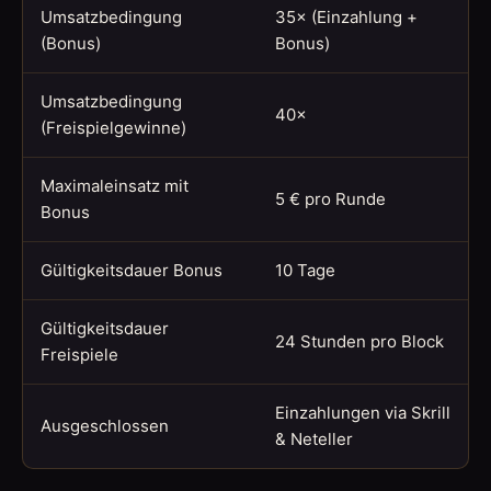
Umsatzbedingung
35× (Einzahlung +
(Bonus)
Bonus)
Umsatzbedingung
40×
(Freispielgewinne)
Maximaleinsatz mit
5 € pro Runde
Bonus
Gültigkeitsdauer Bonus
10 Tage
Gültigkeitsdauer
24 Stunden pro Block
Freispiele
Einzahlungen via Skrill
Ausgeschlossen
& Neteller