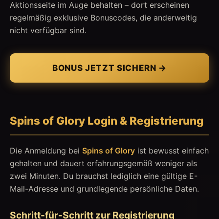
Aktionsseite im Auge behalten – dort erscheinen
regelmäßig exklusive Bonuscodes, die anderweitig
nicht verfügbar sind.
BONUS JETZT SICHERN →
Spins of Glory Login & Registrierung
Die Anmeldung bei
Spins of Glory
ist bewusst einfach
gehalten und dauert erfahrungsgemäß weniger als
zwei Minuten. Du brauchst lediglich eine gültige E-
Mail-Adresse und grundlegende persönliche Daten.
Schritt-für-Schritt zur Registrierung