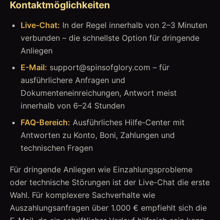
Kontaktmöglichkeiten
Live-Chat:
In der Regel innerhalb von 2–3 Minuten
verbunden – die schnellste Option für dringende
Anliegen
E-Mail:
support@spinsofglory.com
– für
ausführlichere Anfragen und
Dokumenteneinreichungen, Antwort meist
innerhalb von 6–24 Stunden
FAQ-Bereich:
Ausführliches Hilfe-Center mit
Antworten zu Konto, Boni, Zahlungen und
technischen Fragen
Für dringende Anliegen wie Einzahlungsprobleme
oder technische Störungen ist der Live-Chat die erste
Wahl. Für komplexere Sachverhalte wie
Auszahlungsanfragen über 1.000 € empfiehlt sich die