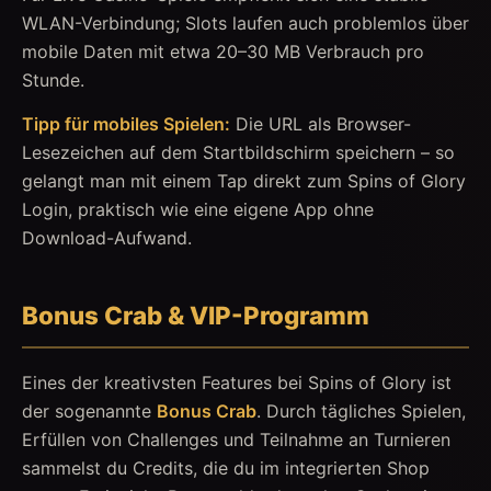
WLAN-Verbindung; Slots laufen auch problemlos über
mobile Daten mit etwa 20–30 MB Verbrauch pro
Stunde.
Tipp für mobiles Spielen:
Die URL als Browser-
Lesezeichen auf dem Startbildschirm speichern – so
gelangt man mit einem Tap direkt zum Spins of Glory
Login, praktisch wie eine eigene App ohne
Download-Aufwand.
Bonus Crab & VIP-Programm
Eines der kreativsten Features bei Spins of Glory ist
der sogenannte
Bonus Crab
. Durch tägliches Spielen,
Erfüllen von Challenges und Teilnahme an Turnieren
sammelst du Credits, die du im integrierten Shop