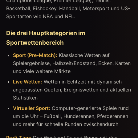
Champions League, Premier League), Tennis,
Basketball, Eishockey, Handball, Motorsport und US-
Sportarten wie NBA und NFL.
Die drei Hauptkategorien im
Sportwettenbereich
Sport (Pre-Match):
Klassische Wetten auf
Spielergebnisse, Halbzeit/Endstand, Ecken, Karten
und viele weitere Märkte
Live Wetten:
Wetten in Echtzeit mit dynamisch
angepassten Quoten, Ereigniswetten und aktuellen
Statistiken
Virtueller Sport:
Computer-generierte Spiele rund
um die Uhr – Fußball, Hunderennen, Pferderennen
und mehr für schnelle Runden zwischendurch
Profi-Tipp:
Den Weekend Reload Bonus mit den