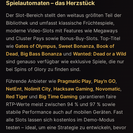
Spielautomaten – das Herzstück
Der Slot-Bereich stellt den weitaus größten Teil der
Bibliothek und umfasst klassische Früchtespiele,
moderne Video-Slots mit Features wie Megaways
und Cluster Pays sowie Bonus-Buy-Slots. Top-Titel
wie
Gates of Olympus
,
Sweet Bonanza
,
Book of
Dead
,
Big Bass Bonanza
und
Wanted: Dead or a Wild
sind genauso verfügbar wie exklusive Spiele, die nur
bei Spins of Glory zu finden sind.
Führende Anbieter wie
Pragmatic Play
,
Play'n GO
,
NetEnt
,
Nolimit City
,
Hacksaw Gaming
,
Novomatic
,
Red Tiger
und
Big Time Gaming
garantieren faire
RTP-Werte meist zwischen 94 % und 97 % sowie
stabile Performance auch auf mobilen Geräten. Fast
alle Slots lassen sich kostenlos im Demo-Modus
testen – ideal, um eine Strategie zu entwickeln, bevor