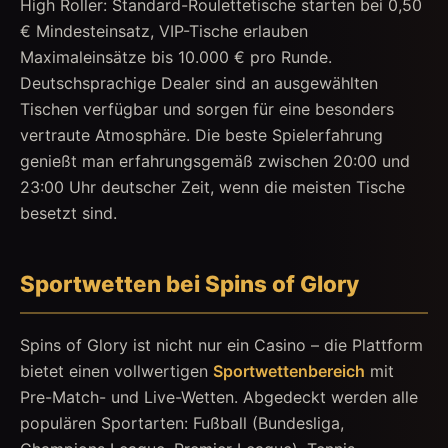
High Roller: Standard-Roulettetische starten bei 0,50
€ Mindesteinsatz, VIP-Tische erlauben
Maximaleinsätze bis 10.000 € pro Runde.
Deutschsprachige Dealer sind an ausgewählten
Tischen verfügbar und sorgen für eine besonders
vertraute Atmosphäre. Die beste Spielerfahrung
genießt man erfahrungsgemäß zwischen 20:00 und
23:00 Uhr deutscher Zeit, wenn die meisten Tische
besetzt sind.
Sportwetten bei Spins of Glory
Spins of Glory ist nicht nur ein Casino – die Plattform
bietet einen vollwertigen
Sportwettenbereich
mit
Pre-Match- und Live-Wetten. Abgedeckt werden alle
populären Sportarten: Fußball (Bundesliga,