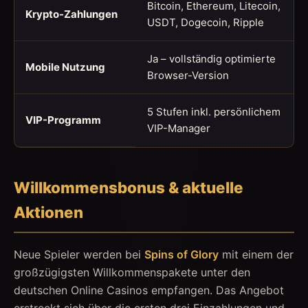
Bitcoin, Ethereum, Litecoin,
Krypto-Zahlungen
USDT, Dogecoin, Ripple
Ja – vollständig optimierte
Mobile Nutzung
Browser-Version
5 Stufen inkl. persönlichem
VIP-Programm
VIP-Manager
Willkommensbonus & aktuelle
Aktionen
Neue Spieler werden bei
Spins of Glory
mit einem der
großzügigsten Willkommenspakete unter den
deutschen Online Casinos empfangen. Das Angebot
erstreckt sich über die ersten drei Einzahlungen und