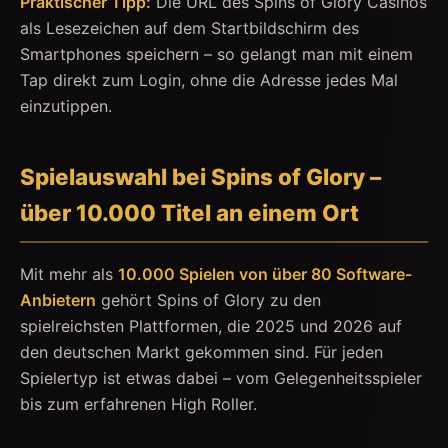
Praktischer Tipp:
Die URL des Spins of Glory Casinos
als Lesezeichen auf dem Startbildschirm des
Smartphones speichern – so gelangt man mit einem
Tap direkt zum Login, ohne die Adresse jedes Mal
einzutippen.
Spielauswahl bei Spins of Glory –
über 10.000 Titel an einem Ort
Mit mehr als
10.000 Spielen von über 80 Software-
Anbietern
gehört Spins of Glory zu den
spielreichsten Plattformen, die 2025 und 2026 auf
den deutschen Markt gekommen sind. Für jeden
Spielertyp ist etwas dabei – vom Gelegenheitsspieler
bis zum erfahrenen High Roller.